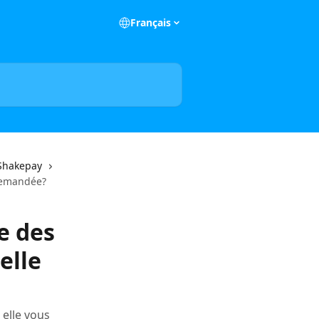
Français
 Shakepay
 demandée?
e des
elle
 elle vous