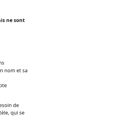
is ne sont 
ns
on nom et sa 
pte 
esoin de 
èle, qui se 