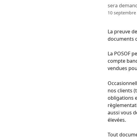
sera demand
10 septembre
La preuve de
documents qu
La POSOF pe
compte banca
vendues pour
Occasionnell
nos clients 
obligations e
règlementati
aussi vous d
élevées.
Tout documen