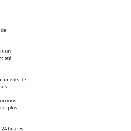
 de 
is un 
t été 
ocuments de 
nos 
urrions 
ns plus 
 24 heures 