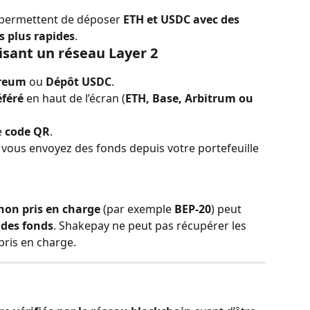
 permettent de déposer 
ETH et USDC avec des 
s plus rapides
.
sant un réseau Layer 2
ereum
 ou 
Dépôt USDC
.
éféré
 en haut de l’écran (
ETH, Base, Arbitrum ou 
 
code QR
.
e vous envoyez des fonds depuis votre portefeuille 
non pris en charge
 (par exemple 
BEP-20
) peut 
des fonds
. Shakepay ne peut pas récupérer les 
pris en charge.