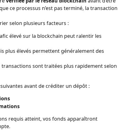
re 
vérifiée par le réseau blockchain
 avant d’être 
que ce processus n’est pas terminé, la transaction 
ier selon plusieurs facteurs :
afic élevé sur la blockchain peut ralentir les 
ais plus élevés permettent généralement des 
s transactions sont traitées plus rapidement selon 
suivantes avant de créditer un dépôt :
ions
rmations
ns requis atteint, vos fonds apparaîtront 
pte.