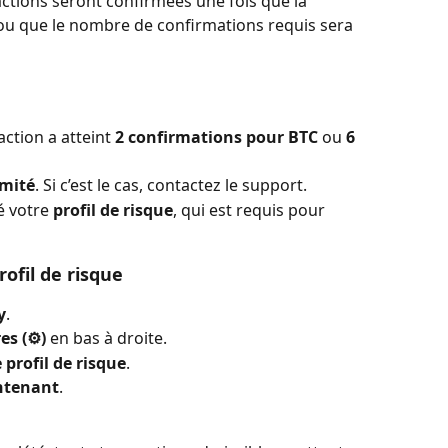
actions seront confirmées une fois que la 
u que le nombre de confirmations requis sera 
ction a atteint 
2 confirmations pour BTC
 ou 
6 
imité
. Si c’est le cas, contactez le support.
 votre 
profil de risque
, qui est requis pour 
fil de risque
y
.
s (⚙️)
 en bas à droite.
profil de risque
.
ntenant
.