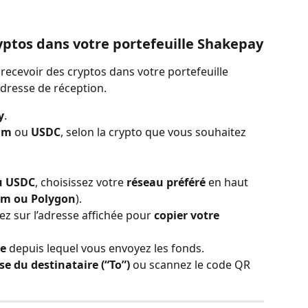
ptos dans votre portefeuille Shakepay
recevoir des cryptos dans votre portefeuille 
dresse de réception.
y
.
um
 ou 
USDC
, selon la crypto que vous souhaitez 
u USDC
, choisissez votre 
réseau préféré
 en haut 
um ou Polygon
).
z sur l’adresse affichée pour 
copier votre 
ne
 depuis lequel vous envoyez les fonds.
se du destinataire (“To”)
 ou scannez le code QR 